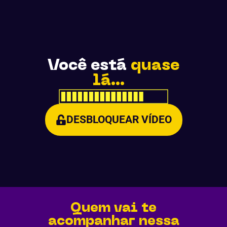
Você está
quase
lá...
DESBLOQUEAR VÍDEO
Quem vai te
acompanhar nessa