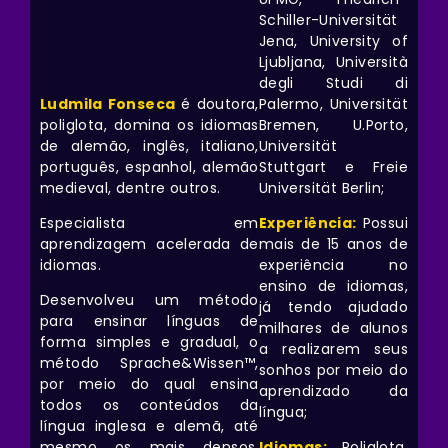
Schiller-Universität
Jena, University of
Ljubljana, Università
degli Studi di
Ludmila Fonseca
é doutora,
Palermo, Universität
poliglota, domina os idiomas
Bremen, U.Porto,
de alemão, inglês, italiano,
Universität
português, espanhol, alemão
Stuttgart e Freie
medieval, dentre outros.
Universität Berlin;
Especialista em
Experiência:
Possui
aprendizagem acelerada de
mais de 15 anos de
idiomas.
experiência no
ensino de idiomas,
Desenvolveu um método
já tendo ajudado
para ensinar línguas de
milhares de alunos
forma simples e gradual, o
a realizarem seus
método Sprache&Wissen™,
sonhos por meio do
por meio do qual ensina
aprendizado da
todos os conteúdos da
língua;
língua inglesa e alemã, até
mesmo os mais densos.
Idiomas:
Poliglota,